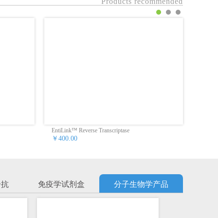
Products recommended
EntiLink™ Reverse Transcriptase
EntiLin
￥400.00
￥980
一抗
免疫学试剂盒
分子生物学产品