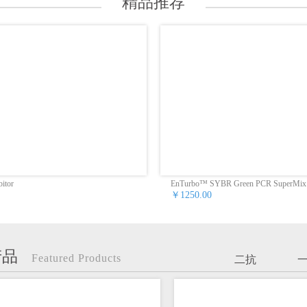
精品推荐
itor
EnTurbo™ SYBR Green PCR SuperMix
￥1250.00
产品
Featured Products
二抗